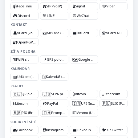
📹
☎️
🔒
💜
FaceTime
SIP (VoIP)
Signal
Viber
🎮
💚
💬
Discord
LINE
WeChat
KONTAKT
👤
🪪
💼
📇
vCard (kontakt)
MeCard (kompaktní)
BizCard
vCard 4.0
🔐
OpenPGP klíč
SÍŤ A POLOHA
📶
📍
🗺️
WiFi síť
GPS poloha (geo:)
Google Mapy
KALENDÁŘ
📅
🗓️
Událost (VEVENT)
Kalendář (VCALENDAR)
PLATBY
🇨🇿
🇪🇺
₿
Ξ
QR platba CZ (SPD)
SEPA platba (EPC)
Bitcoin
Ethereum
Ł
💳
🇮🇳
🇵🇱
Litecoin
PayPal
UPI (Indie)
BLIK (Polsko)
🇧🇷
🇹🇭
💵
PIX (Brazílie)
PromptPay (Thajsko)
Venmo (USA)
SOCIÁLNÍ SÍTĚ
👥
📷
💼
🐦
Facebook
Instagram
LinkedIn
X / Twitter