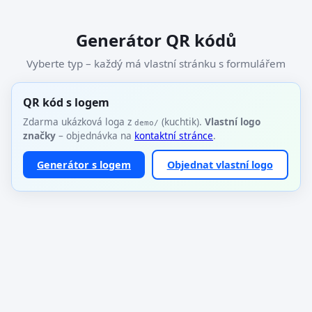
Generátor QR kódů
Vyberte typ – každý má vlastní stránku s formulářem
QR kód s logem
Zdarma ukázková loga z
(kuchtik).
Vlastní logo
demo/
značky
– objednávka na
kontaktní stránce
.
Generátor s logem
Objednat vlastní logo