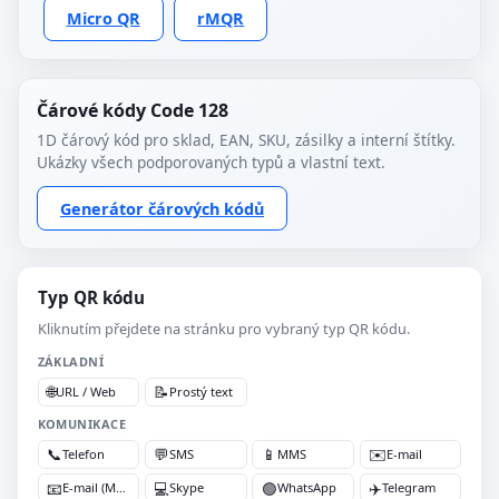
Micro QR
rMQR
Čárové kódy Code 128
1D čárový kód pro sklad, EAN, SKU, zásilky a interní štítky.
Ukázky všech podporovaných typů a vlastní text.
Generátor čárových kódů
Typ QR kódu
Kliknutím přejdete na stránku pro vybraný typ QR kódu.
ZÁKLADNÍ
🌐
📝
URL / Web
Prostý text
KOMUNIKACE
📞
💬
📱
✉️
Telefon
SMS
MMS
E-mail
📧
💻
🟢
✈️
E-mail (MATMSG)
Skype
WhatsApp
Telegram